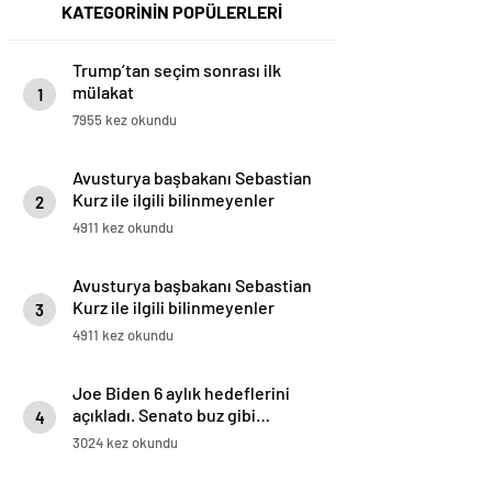
KATEGORİNİN POPÜLERLERİ
Trump’tan seçim sonrası ilk
mülakat
1
7955 kez okundu
Avusturya başbakanı Sebastian
Kurz ile ilgili bilinmeyenler
2
4911 kez okundu
Avusturya başbakanı Sebastian
Kurz ile ilgili bilinmeyenler
3
4911 kez okundu
Joe Biden 6 aylık hedeflerini
açıkladı. Senato buz gibi…
4
3024 kez okundu