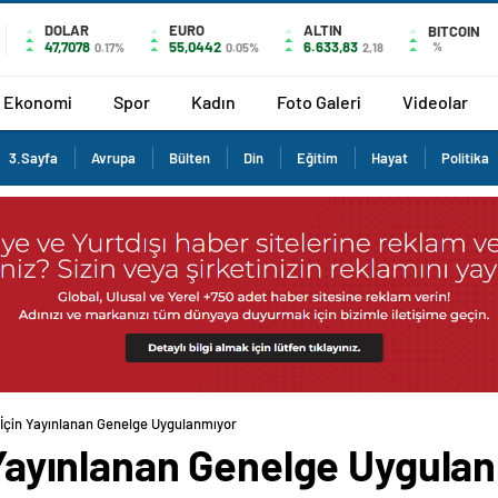
DOLAR
EURO
ALTIN
BITCOIN
47,7078
55,0442
6.633,83
%
0.17%
0.05%
2,18
Ekonomi
Spor
Kadın
Foto Galeri
Videolar
3.Sayfa
Avrupa
Bülten
Din
Eğitim
Hayat
Politika
i İçin Yayınlanan Genelge Uygulanmıyor
n Yayınlanan Genelge Uygula