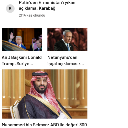
Putin’den Ermenistan’ı yıkan
açıklama: Karabağ
5
Azerbaycan’ın ayrılmaz bir
2114 kez okundu
parçasıdır!
ABD Başkanı Donald
Netanyahu’dan
Trump, Suriye
işgal açıklaması:
Cumhurbaşkanı
İsrail ordusu, tüm
Şara ile görüşecek
gücüyle Gazze’ye
girecek
Muhammed bin Selman: ABD ile değeri 300