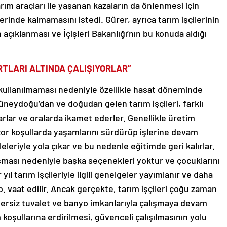
 tarım araçları ile yaşanan kazaların da önlenmesi için
rinde kalmamasını istedi. Gürer, ayrıca tarım işçilerinin
rin açıklanması ve İçişleri Bakanlığı’nın bu konuda aldığı
RTLARI ALTINDA ÇALIŞIYORLAR”
 kullanılmaması nedeniyle özellikle hasat döneminde
 Güneydoğu’dan ve doğudan gelen tarım işçileri, farklı
arlar ve oralarda ikamet ederler. Genellikle üretim
a zor koşullarda yaşamlarını sürdürüp işlerine devam
ileleriyle yola çıkar ve bu nedenle eğitimde geri kalırlar.
lışması nedeniyle başka seçenekleri yoktur ve çocuklarını
ıl tarım işçileriyle ilgili genelgeler yayımlanır ve daha
b. vaat edilir. Ancak gerçekte, tarım işçileri çoğu zaman
ersiz tuvalet ve banyo imkanlarıyla çalışmaya devam
 koşullarına erdirilmesi, güvenceli çalışılmasının yolu