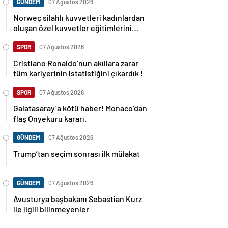
GÜNDEM
07 Ağustos 2026
Norweç silahlı kuvvetleri kadınlardan
oluşan özel kuvvetler eğitimlerini
başlattı.
SPOR
07 Ağustos 2026
Cristiano Ronaldo’nun akıllara zarar
tüm kariyerinin istatistiğini çıkardık !
SPOR
07 Ağustos 2026
Galatasaray’a kötü haber! Monaco’dan
flaş Onyekuru kararı.
GÜNDEM
07 Ağustos 2026
Trump’tan seçim sonrası ilk mülakat
GÜNDEM
07 Ağustos 2026
Avusturya başbakanı Sebastian Kurz
ile ilgili bilinmeyenler