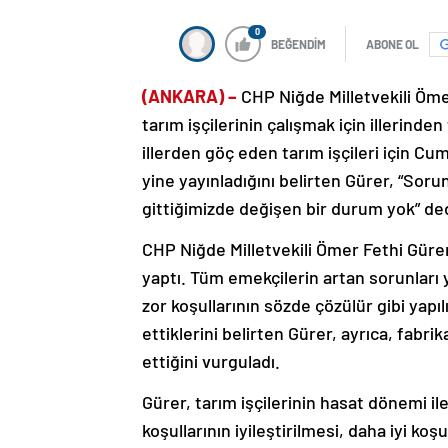
0
BEĞENDİM
ABONE OL
(ANKARA) –
CHP Niğde Milletvekili Öm
tarım işçilerinin çalışmak için illerinden 
illerden göç eden tarım işçileri için C
yine yayınladığını belirten Gürer, “Sorun
gittiğimizde değişen bir durum yok” ded
CHP Niğde Milletvekili Ömer Fethi Gürer, 
yaptı. Tüm emekçilerin artan sorunları 
zor koşullarının sözde çözülür gibi yap
ettiklerini belirten Gürer, ayrıca, fab
ettiğini vurguladı.
Gürer, tarım işçilerinin hasat dönemi i
koşullarının iyileştirilmesi, daha iyi k