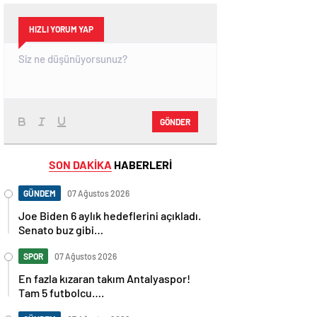
HIZLI YORUM YAP
GÖNDER
SON DAKİKA
HABERLERİ
GÜNDEM
07 Ağustos 2026
Joe Biden 6 aylık hedeflerini açıkladı.
Senato buz gibi…
SPOR
07 Ağustos 2026
En fazla kızaran takım Antalyaspor!
Tam 5 futbolcu….