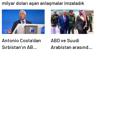
milyar doları aşan anlaşmalar imzaladık
Antonio Costa’dan
ABD ve Suudi
Sırbistan’ın AB
Arabistan arasında
üyelik sürecine
savunma sanayi
ilişkin açıklama
anlaşması imzalandı