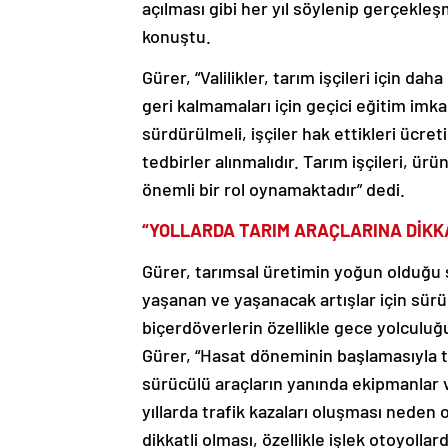
açılması gibi her yıl söylenip gerçekl
konuştu.
Gürer, “Valilikler, tarım işçileri için d
geri kalmamaları için geçici eğitim imkan
sürdürülmeli, işçiler hak ettikleri ücreti
tedbirler alınmalıdır. Tarım işçileri, ür
önemli bir rol oynamaktadır” dedi.
“YOLLARDA TARIM ARAÇLARINA DİKKA
Gürer, tarımsal üretimin yoğun olduğu 
yaşanan ve yaşanacak artışlar için sürü
biçerdöverlerin özellikle gece yolculuğu
Gürer, “Hasat döneminin başlamasıyla tar
sürücülü araçların yanında ekipmanlar v
yıllarda trafik kazaları oluşması neden
dikkatli olması, özellikle işlek otoyoll