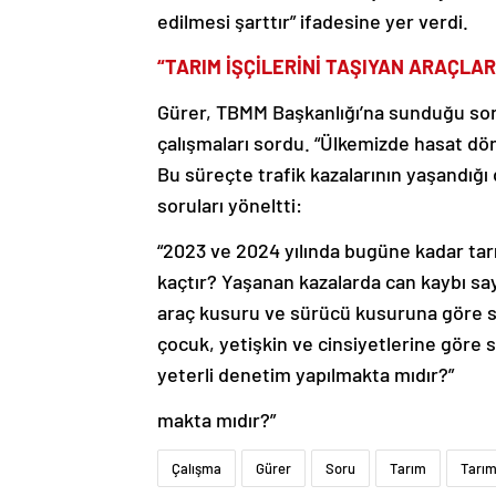
edilmesi şarttır” ifadesine yer verdi.
“TARIM İŞÇİLERİNİ TAŞIYAN ARAÇLARI
Gürer, TBMM Başkanlığı’na sunduğu sor
çalışmaları sordu. “Ülkemizde hasat dön
Bu süreçte trafik kazalarının yaşandığı 
soruları yöneltti:
“2023 ve 2024 yılında bugüne kadar tarım 
kaçtır? Yaşanan kazalarda can kaybı say
araç kusuru ve sürücü kusuruna göre say
çocuk, yetişkin ve cinsiyetlerine göre s
yeterli denetim yapılmakta mıdır?”
makta mıdır?”
Çalışma
Gürer
Soru
Tarım
Tarım 