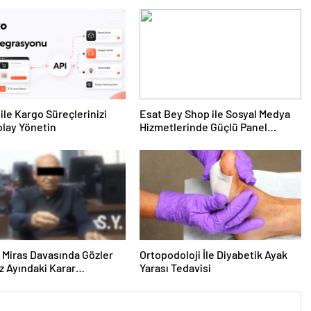
ile Kargo Süreçlerinizi
Esat Bey Shop ile Sosyal Medya
lay Yönetin
Hizmetlerinde Güçlü Panel
Deneyimi
ık Miras Davasında Gözler
Ortopodoloji İle Diyabetik Ayak
 Ayındaki Karar
Yarası Tedavisi
sına Çevrildi