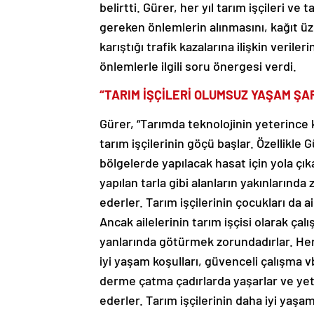
belirtti. Gürer, her yıl tarım işçileri ve
gereken önlemlerin alınmasını, kağıt üze
karıştığı trafik kazalarına ilişkin verile
önlemlerle ilgili soru önergesi verdi.
“TARIM İŞÇİLERİ OLUMSUZ YAŞAM ŞA
Gürer, “Tarımda teknolojinin yeterince
tarım işçilerinin göçü başlar. Özellikle
bölgelerde yapılacak hasat için yola çık
yapılan tarla gibi alanların yakınlarınd
ederler. Tarım işçilerinin çocukları da a
Ancak ailelerinin tarım işçisi olarak ça
yanlarında götürmek zorundadırlar. Her y
iyi yaşam koşulları, güvenceli çalışma v
derme çatma çadırlarda yaşarlar ve yet
ederler. Tarım işçilerinin daha iyi yaşam