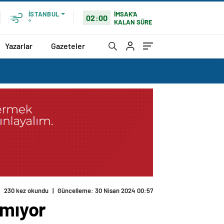
İMSAK'A
İSTANBUL
02:00
KALAN SÜRE
°
Yazarlar
Gazeteler
230 kez okundu
|
Güncelleme: 30 Nisan 2024 00:57
nmıyor