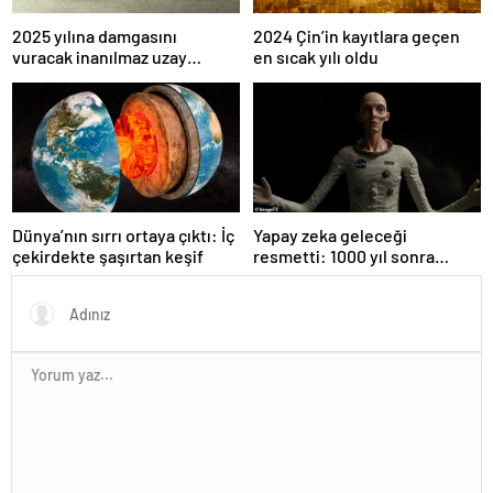
2024 Çin’in kayıtlara geçen
2025 yılına damgasını
en sıcak yılı oldu
vuracak inanılmaz uzay
görevleri
Dünya’nın sırrı ortaya çıktı: İç
Yapay zeka geleceği
çekirdekte şaşırtan keşif
resmetti: 1000 yıl sonra
insanlar neye benzeyecek?