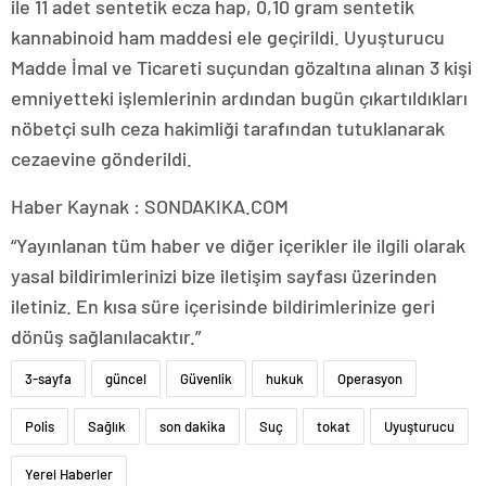
ile 11 adet sentetik ecza hap, 0,10 gram sentetik
kannabinoid ham maddesi ele geçirildi. Uyuşturucu
Madde İmal ve Ticareti suçundan gözaltına alınan 3 kişi
emniyetteki işlemlerinin ardından bugün çıkartıldıkları
nöbetçi sulh ceza hakimliği tarafından tutuklanarak
cezaevine gönderildi.
Haber Kaynak : SONDAKIKA.COM
“Yayınlanan tüm haber ve diğer içerikler ile ilgili olarak
yasal bildirimlerinizi bize iletişim sayfası üzerinden
iletiniz. En kısa süre içerisinde bildirimlerinize geri
dönüş sağlanılacaktır.”
3-sayfa
güncel
Güvenlik
hukuk
Operasyon
Polis
Sağlık
son dakika
Suç
tokat
Uyuşturucu
Yerel Haberler