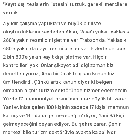
“Kayıt dışı tesislerin listesini tuttuk, gerekli mercilere
verdik”
3 yıldır çalışma yaptıkları ve büyük bir liste
oluşturduklarını kaydeden Aksu, “Aşağı yukarı yaklaşık
280’e yakın resmi bir işletme var Trabzon’da. Yaklaşık
480’e yakın da gayri resmi oteller var. Evlerle beraber
2 bin 800’e yakın kayıt dışı işletme var. Hiçbir
kontrollleri yok. Onlar şikayet edildiği zaman biz
denetleniyoruz. Ama bir Ocak’ta çıkan kanun bizi
ümitlendirdi. Çünkü artık kanun diyor ki belgen
olmadan hiçbir turizm sektöründe hizmet edemezsin.
Yüzde 17 memnuniyet oranı inanılmaz büyük bir zarar.
Yani evinize gelen 100 kişinin sadece 17 kişisi memnun
kalmış ve ‘Bir daha gelmeyeceğim’ diyor. Yani 83 kişi
gelmeyeceğini beyan ediyor. Bu şehre zarar. Şehir
merkezi bile turizm sektörüyle ayakta kalabiliyor.