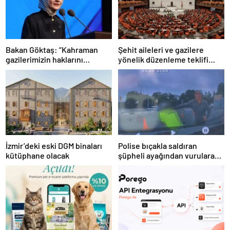
Bakan Göktaş: “Kahraman
Şehit aileleri ve gazilere
gazilerimizin haklarını
yönelik düzenleme teklifi
güçlendiren yeni bir dönemin
Meclis’te kabul edildi
kapılarını aralıyoruz”
İzmir’deki eski DGM binaları
Polise bıçakla saldıran
kütüphane olacak
şüpheli ayağından vurularak
yakalandı