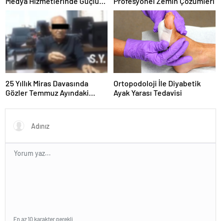
Medya Hizmetlerinde Güçlü
Profesyonel Zemin Çözümleri
Panel Deneyimi
25 Yıllık Miras Davasında
Ortopodoloji İle Diyabetik
Gözler Temmuz Ayındaki
Ayak Yarası Tedavisi
Karar Duruşmasına Çevrildi
En az 10 karakter gerekli