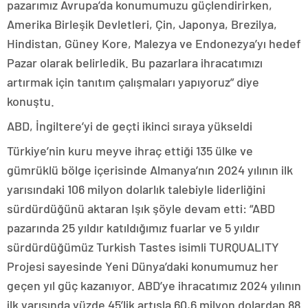
pazarımız Avrupa’da konumumuzu güçlendirirken,
Amerika Birleşik Devletleri, Çin, Japonya, Brezilya,
Hindistan, Güney Kore, Malezya ve Endonezya’yı hedef
Pazar olarak belirledik. Bu pazarlara ihracatımızı
artırmak için tanıtım çalışmaları yapıyoruz” diye
konuştu.
ABD, İngiltere’yi de geçti ikinci sıraya yükseldi
Türkiye’nin kuru meyve ihraç ettiği 135 ülke ve
gümrüklü bölge içerisinde Almanya’nın 2024 yılının ilk
yarısındaki 106 milyon dolarlık talebiyle liderliğini
sürdürdüğünü aktaran Işık şöyle devam etti: “ABD
pazarında 25 yıldır katıldığımız fuarlar ve 5 yıldır
sürdürdüğümüz Turkish Tastes isimli TURQUALITY
Projesi sayesinde Yeni Dünya’daki konumumuz her
geçen yıl güç kazanıyor. ABD’ye ihracatımız 2024 yılının
ilk yarısında yüzde 45’lik artışla 60,6 milyon dolardan 88