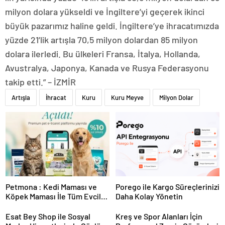
milyon dolara yükseldi ve İngiltere’yi geçerek ikinci
büyük pazarımız haline geldi. İngiltere’ye ihracatımızda
yüzde 21’lik artışla 70,5 milyon dolardan 85 milyon
dolara ilerledi. Bu ülkeleri Fransa, İtalya, Hollanda,
Avustralya, Japonya, Kanada ve Rusya Federasyonu
takip etti.” – İZMİR
Artışla
İhracat
Kuru
Kuru Meyve
Milyon Dolar
Petmona : Kedi Maması ve
Porego ile Kargo Süreçlerinizi
Köpek Maması İle Tüm Evcil
Daha Kolay Yönetin
Hayvan Ürünleri
Esat Bey Shop ile Sosyal
Kreş ve Spor Alanları İçin