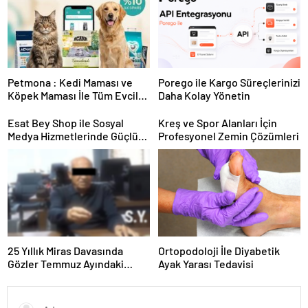
Petmona : Kedi Maması ve
Porego ile Kargo Süreçlerinizi
Köpek Maması İle Tüm Evcil
Daha Kolay Yönetin
Hayvan Ürünleri
Esat Bey Shop ile Sosyal
Kreş ve Spor Alanları İçin
Medya Hizmetlerinde Güçlü
Profesyonel Zemin Çözümleri
Panel Deneyimi
25 Yıllık Miras Davasında
Ortopodoloji İle Diyabetik
Gözler Temmuz Ayındaki
Ayak Yarası Tedavisi
Karar Duruşmasına Çevrildi