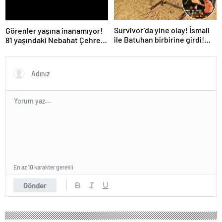
Survivor’da yine olay! İsmail
Görenler yaşına inanamıyor!
ile Batuhan birbirine girdi!
81 yaşındaki Nebahat Çehre
İşte verilen ceza
fiziğiyle gençlere taş çıkarttı
En az 10 karakter gerekli
Gönder