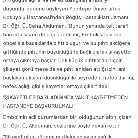
düşündürdüğünü söyleyen Yeditepe Üniversitesi
Koşuyolu Hastanesi’nden Göğüs Hastalıkları Uzmanı
Dr. Öğr. Ü. Seha Akduman, “Bunun yanında tek taraflı
bacakta şişme de çok önemlidir. Emboli sırasında
öncelikle bacaklarda pıhtı oluşur. ve bu pıhtı akciğere
gittiğinde pıhtının büyüklüğüne bağlı olarak şikayetler
ortaya çıkmaya başlar. Çok küçük pıhtılarda hiçbir
şikayet görülmese de ve pıhtı aniden attığı için, ani
başlayan oksijen düşüklüğü ile seyreden, nefes darlığı,
nefes açlığı gibi şikayetler ortaya çıkar” dedi.
“ŞİKAYETLER BAŞLADIĞINDA VAKİT KAYBETMEDEN
HASTANEYE BAŞVURULMALI”
Embolinin acil durumlardan biri olduğunun altını çizen
Dr. Öğr. Ü. Akduman, sözlerine şöyle devam etti:
“Şikayet oluştuğunda mutlaka en yakın sağlık