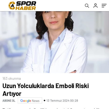
163 okunma
Uzun Yolculuklarda Emboli Riski
Artıyor
13 Temmuz 2024 00:28
ABONE OL
News