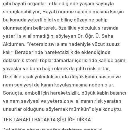
gibi hayati organları etkilediğinde yaşam kaybıyla
sonuçlanabiliyor. Hayati öneme sahip olmasına karşın
bu konuda yeterli bilgi ve bilinç düzeyine sahip
olunmadığını belirterek, özellikle yolculuk sırasında
yeterli sıvı alınmadığını söyleyen Dr. Öğr. Ü. Seha
Akduman, “Yetersiz sıvı alımı nedeniyle vücut susuz
kalır. Beraberinde hareketsizlik de eklendiğinde
dolaşım sistemi toplardamarlar içerisinde kan dolaşımı
yavaşlar ve buna bağlı olarak da pıhtı riski artar.
Özellikle uçak yolculuklarında düşük kabin basıncı ve
nem seviyesi de kanın koyulaşmasına neden olur.
Sonuçta, emboli için hareketsizlik, düşük kabin basıncı
ve nem seviyesi ve yetersiz sıvı alımının risk yaratan
unsurlar olduğunu söylemek mümkün” diye konuştu.
TEK TARAFLI BACAKTA ŞİŞLİĞE DİKKAT
Ani göğüs ağrısı ve nefes darlığının emboliyi