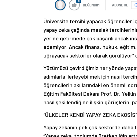
0
BEĞENDİM
ABONE OL
Üniversite tercihi yapacak öğrenciler i
yapay zeka çağında meslek tercihlerinin
yerine getirmede çok başarılı ancak insa
edemiyor. Ancak finans, hukuk, eğitim, 
uğrayacak sektörler olarak görülüyor” 
Yüzümüzü çevirdiğimiz her yönde yap
adımlarla ilerleyebilmek için nasıl terc
öğrencilerin akıllarındaki en önemli sor
Eğitim Fakültesi Dekanı Prof. Dr. Yelki
nasıl şekillendiğine ilişkin görüşlerini pa
“ÜLKELER KENDİ YAPAY ZEKA EKOSİ
Yapay zekanın pek çok sektörde daha fa
“Yapay zeka, toplumda üretkenliğin artma