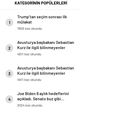
KATEGORİNİN POPÜLERLERİ
Trump’tan seçim sonrası ilk
mülakat
1
7955 kez okundu
Avusturya başbakanı Sebastian
Kurz ile ilgili bilinmeyenler
2
4911 kez okundu
Avusturya başbakanı Sebastian
Kurz ile ilgili bilinmeyenler
3
4911 kez okundu
Joe Biden 6 aylık hedeflerini
açıkladı. Senato buz gibi…
4
3024 kez okundu