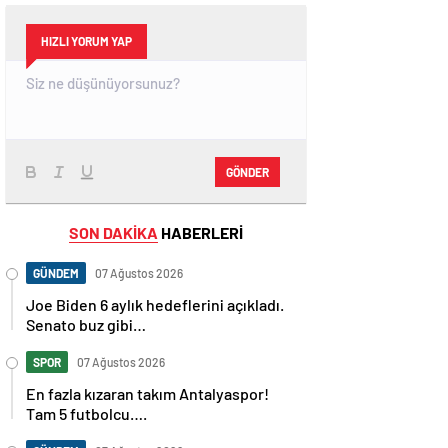
HIZLI YORUM YAP
GÖNDER
SON DAKİKA
HABERLERİ
GÜNDEM
07 Ağustos 2026
Joe Biden 6 aylık hedeflerini açıkladı.
Senato buz gibi…
SPOR
07 Ağustos 2026
En fazla kızaran takım Antalyaspor!
Tam 5 futbolcu….