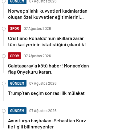
GÜNDEM
07 Ağustos 2026
Norweç silahlı kuvvetleri kadınlardan
oluşan özel kuvvetler eğitimlerini
başlattı.
SPOR
07 Ağustos 2026
Cristiano Ronaldo’nun akıllara zarar
tüm kariyerinin istatistiğini çıkardık !
SPOR
07 Ağustos 2026
Galatasaray’a kötü haber! Monaco’dan
flaş Onyekuru kararı.
GÜNDEM
07 Ağustos 2026
Trump’tan seçim sonrası ilk mülakat
GÜNDEM
07 Ağustos 2026
Avusturya başbakanı Sebastian Kurz
ile ilgili bilinmeyenler