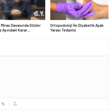
ık Miras Davasında Gözler
Ortopodoloji İle Diyabetik Ayak
 Ayındaki Karar
Yarası Tedavisi
sına Çevrildi