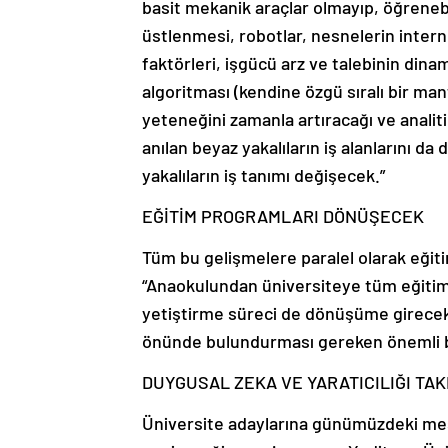
basit mekanik araçlar olmayıp, öğrenebil
üstlenmesi, robotlar, nesnelerin interne
faktörleri, işgücü arz ve talebinin dinam
algoritması (kendine özgü sıralı bir mant
yeteneğini zamanla artıracağı ve analiti
anılan beyaz yakalıların iş alanlarını d
yakalıların iş tanımı değişecek.”
EĞİTİM PROGRAMLARI DÖNÜŞECEK
Tüm bu gelişmelere paralel olarak eğit
“Anaokulundan üniversiteye tüm eğitim k
yetiştirme süreci de dönüşüme girecek.
önünde bulundurması gereken önemli b
DUYGUSAL ZEKA VE YARATICILIĞI TAK
Üniversite adaylarına günümüzdeki mes