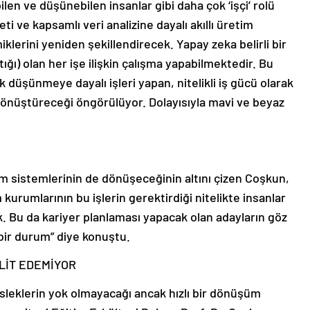
en ve düşünebilen insanlar gibi daha çok ‘işçi’ rolü
ti ve kapsamlı veri analizine dayalı akıllı üretim
iklerini yeniden şekillendirecek. Yapay zeka belirli bir
ığı) olan her işe ilişkin çalışma yapabilmektedir. Bu
k düşünmeye dayalı işleri yapan, nitelikli iş gücü olarak
a dönüştüreceği öngörülüyor. Dolayısıyla mavi ve beyaz
im sistemlerinin de dönüşeceğinin altını çizen Coşkun,
urumlarının bu işlerin gerektirdiği nitelikte insanlar
 Bu da kariyer planlaması yapacak olan adayların göz
ir durum” diye konuştu.
LİT EDEMİYOR
leklerin yok olmayacağı ancak hızlı bir dönüşüm