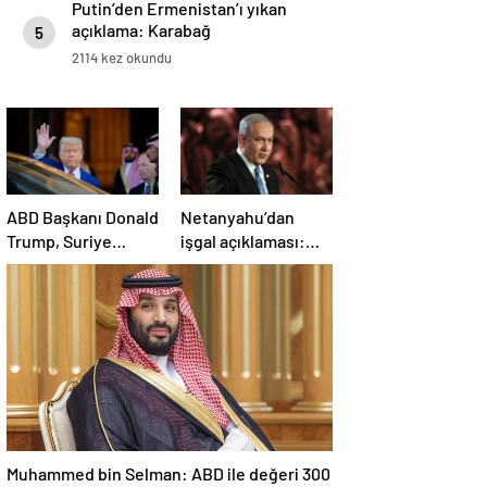
Putin’den Ermenistan’ı yıkan
açıklama: Karabağ
5
Azerbaycan’ın ayrılmaz bir
2114 kez okundu
parçasıdır!
ABD Başkanı Donald
Netanyahu’dan
Trump, Suriye
işgal açıklaması:
Cumhurbaşkanı
İsrail ordusu, tüm
Şara ile görüşecek
gücüyle Gazze’ye
girecek
Muhammed bin Selman: ABD ile değeri 300