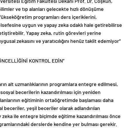
versitesi Eğitim Fakültesi Dekanı Prof. Dr. Coşkun,
ilimler ve tıp alanları gelecekte hızlı dönüşüme
Yükseköğretim programları ders içeriklerini,
sefesine uygun ve yapay zeka odaklı hale getirebilirse
ştirebilir. Yapay zeka, rutin görevleri yerine
ygusal zekasını ve yaratıcılığını henüz taklit edemiyor”
NCELLİĞİNİ KONTROL EDİN”
arın alt uzmanlıklarının programlara entegre edilmesi,
i sosyal becerilerin kazandırılması için yeniden
lanlarının eğitiminin ortaöğretimde başlaması daha
l beceriler, yeşil beceriler olarak adlandırılan
apay zeka ile entegre biçimde eğitime kazandırılması önce
ramlarındaki derslerde kendine yer bulması gerekir.