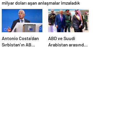
milyar doları aşan anlaşmalar imzaladık
Antonio Costa’dan
ABD ve Suudi
Sırbistan’ın AB
Arabistan arasında
üyelik sürecine
savunma sanayi
ilişkin açıklama
anlaşması imzalandı