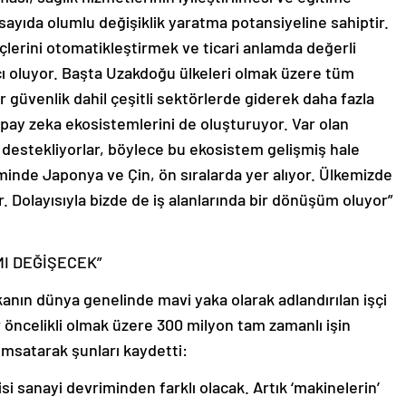
sayıda olumlu değişiklik yaratma potansiyeline sahiptir.
eçlerini otomatikleştirmek ve ticari anlamda değerli
ı oluyor. Başta Uzakdoğu ülkeleri olmak üzere tüm
er güvenlik dahil çeşitli sektörlerde giderek daha fazla
yapay zeka ekosistemlerini de oluşturuyor. Var olan
 destekliyorlar, böylece bu ekosistem gelişmiş hale
nde Japonya ve Çin, ön sıralarda yer alıyor. Ülkemizde
 Dolayısıyla bizde de iş alanlarında bir dönüşüm oluyor”
MI DEĞİŞECEK”
kanın dünya genelinde mavi yaka olarak adlandırılan işçi
r öncelikli olmak üzere 300 milyon tam zamanlı işin
ımsatarak şunları kaydetti:
i sanayi devriminden farklı olacak. Artık ‘makinelerin’