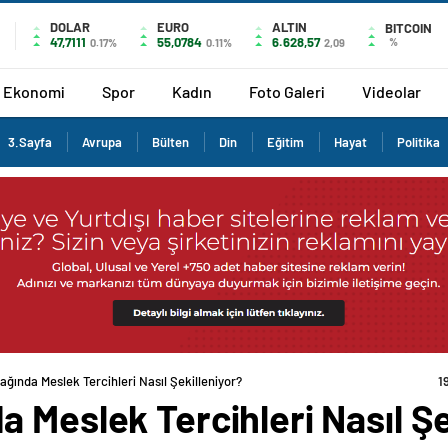
DOLAR
EURO
ALTIN
BITCOIN
47,7111
55,0784
6.628,57
%
0.17%
0.11%
2,09
Ekonomi
Spor
Kadın
Foto Galeri
Videolar
3.Sayfa
Avrupa
Bülten
Din
Eğitim
Hayat
Politika
ğında Meslek Tercihleri Nasıl Şekilleniyor?
1
 Meslek Tercihleri Nasıl Şe