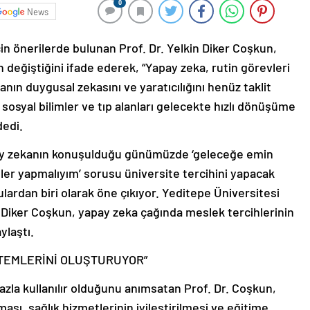
0
News
çin önerilerde bulunan Prof. Dr. Yelkin Diker Coşkun,
 değiştiğini ifade ederek, “Yapay zeka, rutin görevleri
nın duygusal zekasını ve yaratıcılığını henüz taklit
sosyal bilimler ve tıp alanları gelecekte hızlı dönüşüme
dedi.
ay zekanın konuşulduğu günümüzde ‘geleceğe emin
ihler yapmalıyım’ sorusu üniversite tercihini yapacak
ulardan biri olarak öne çıkıyor. Yeditepe Üniversitesi
n Diker Coşkun, yapay zeka çağında meslek tercihlerinin
ylaştı.
STEMLERİNİ OLUŞTURUYOR”
zla kullanılır olduğunu anımsatan Prof. Dr. Coşkun,
sı, sağlık hizmetlerinin iyileştirilmesi ve eğitime