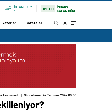
İMSAK'A
İSTANBUL
02:00
KALAN SÜRE
°
Yazarlar
Gazeteler
94 kez okundu
|
Güncelleme: 24 Temmuz 2024 00:58
killeniyor?