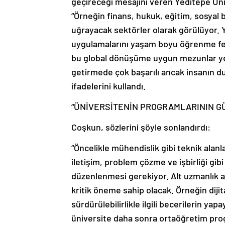
geçireceği mesajını veren Yeditepe Üni
“Örneğin finans, hukuk, eğitim, sosyal b
uğrayacak sektörler olarak görülüyor. 
uygulamalarını yaşam boyu öğrenme fel
bu global dönüşüme uygun mezunlar yeti
getirmede çok başarılı ancak insanın du
ifadelerini kullandı.
“ÜNİVERSİTENİN PROGRAMLARININ GÜ
Coşkun, sözlerini şöyle sonlandırdı:
“Öncelikle mühendislik gibi teknik alanl
iletişim, problem çözme ve işbirliği gib
düzenlenmesi gerekiyor. Alt uzmanlık a
kritik öneme sahip olacak. Örneğin dijita
sürdürülebilirlikle ilgili becerilerin y
üniversite daha sonra ortaöğretim prog