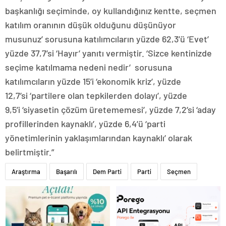
başkanlığı seçiminde, oy kullandığınız kentte, seçmen
katılım oranının düşük olduğunu düşünüyor
musunuz’ sorusuna katılımcıların yüzde 62,3’ü ‘Evet’
yüzde 37,7’si ‘Hayır’ yanıtı vermiştir. ‘Sizce kentinizde
seçime katılmama nedeni nedir’ sorusuna
katılımcıların yüzde 15’i ‘ekonomik kriz’, yüzde
12,7’si ‘partilere olan tepkilerden dolayı’, yüzde
9,5’i ‘siyasetin çözüm üretememesi’, yüzde 7,2’si ‘aday
profillerinden kaynaklı’, yüzde 6,4’ü ‘parti
yönetimlerinin yaklaşımlarından kaynaklı’ olarak
belirtmiştir.”
Araştırma
Başarılı
Dem Parti
Parti
Seçmen