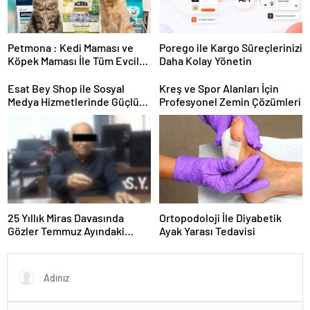
Petmona : Kedi Maması ve
Porego ile Kargo Süreçlerinizi
Köpek Maması İle Tüm Evcil
Daha Kolay Yönetin
Hayvan Ürünleri
Esat Bey Shop ile Sosyal
Kreş ve Spor Alanları İçin
Medya Hizmetlerinde Güçlü
Profesyonel Zemin Çözümleri
Panel Deneyimi
25 Yıllık Miras Davasında
Ortopodoloji İle Diyabetik
Gözler Temmuz Ayındaki
Ayak Yarası Tedavisi
Karar Duruşmasına Çevrildi