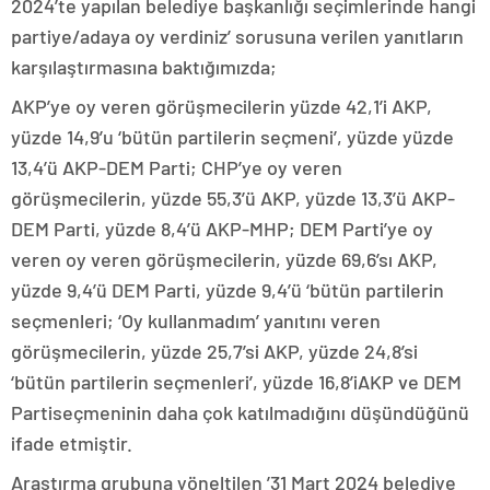
2024’te yapılan belediye başkanlığı seçimlerinde hangi
partiye/adaya oy verdiniz’ sorusuna verilen yanıtların
karşılaştırmasına baktığımızda;
AKP’ye oy veren görüşmecilerin yüzde 42,1’i AKP,
yüzde 14,9’u ‘bütün partilerin seçmeni’, yüzde yüzde
13,4’ü AKP-DEM Parti; CHP’ye oy veren
görüşmecilerin, yüzde 55,3’ü AKP, yüzde 13,3’ü AKP-
DEM Parti, yüzde 8,4’ü AKP-MHP; DEM Parti’ye oy
veren oy veren görüşmecilerin, yüzde 69,6’sı AKP,
yüzde 9,4’ü DEM Parti, yüzde 9,4’ü ‘bütün partilerin
seçmenleri; ‘Oy kullanmadım’ yanıtını veren
görüşmecilerin, yüzde 25,7’si AKP, yüzde 24,8’si
‘bütün partilerin seçmenleri’, yüzde 16,8’iAKP ve DEM
Partiseçmeninin daha çok katılmadığını düşündüğünü
ifade etmiştir.
Araştırma grubuna yöneltilen ’31 Mart 2024 belediye