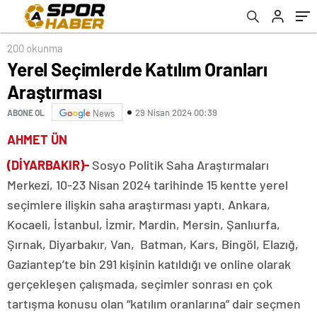
200 okunma
Yerel Seçimlerde Katılım Oranları
Araştırması
29 Nisan 2024 00:39
ABONE OL
News
AHMET ÜN
(DİYARBAKIR)-
Sosyo Politik Saha Araştırmaları
Merkezi, 10-23 Nisan 2024 tarihinde 15 kentte yerel
seçimlere ilişkin saha araştırması yaptı. Ankara,
Kocaeli, İstanbul, İzmir, Mardin, Mersin, Şanlıurfa,
Şırnak, Diyarbakır, Van, Batman, Kars, Bingöl, Elazığ,
Gaziantep’te bin 291 kişinin katıldığı ve online olarak
gerçekleşen çalışmada, seçimler sonrası en çok
tartışma konusu olan “katılım oranlarına” dair seçmen