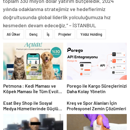
toplam 330 milyon dolar yatırım bütçeledik. 2024
yılında odaklanma stratejimiz ve hedeflerimiz
doğrultusunda global liderlik yolculuğumuza hız
kesmeden devam edeceğiz.” – İSTANBUL
Ali Ülker
Genç
İş
Projeler
Yıldız Holding
Petmona : Kedi Maması ve
Porego ile Kargo Süreçlerinizi
Köpek Maması İle Tüm Evcil
Daha Kolay Yönetin
Hayvan Ürünleri
Esat Bey Shop ile Sosyal
Kreş ve Spor Alanları İçin
Medya Hizmetlerinde Güçlü
Profesyonel Zemin Çözümleri
Panel Deneyimi