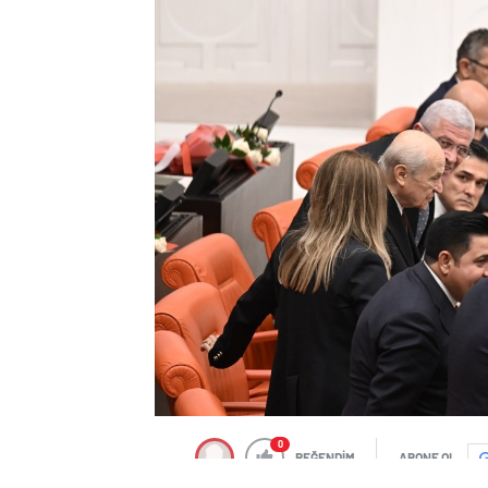
0
BEĞENDİM
ABONE OL