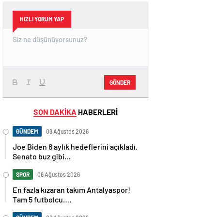
HIZLI YORUM YAP
GÖNDER
SON DAKİKA
HABERLERİ
GÜNDEM
08 Ağustos 2026
Joe Biden 6 aylık hedeflerini açıkladı.
Senato buz gibi…
SPOR
08 Ağustos 2026
En fazla kızaran takım Antalyaspor!
Tam 5 futbolcu….