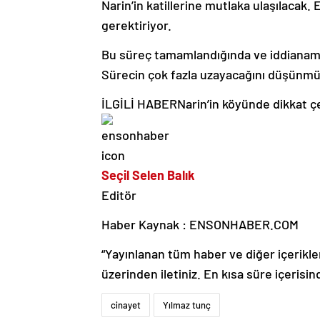
Narin’in katillerine mutlaka ulaşılacak.
gerektiriyor.
Bu süreç tamamlandığında ve iddianame 
Sürecin çok fazla uzayacağını düşünm
İLGİLİ HABER
Narin’in köyünde dikkat ç
Seçil Selen Balık
Editör
Haber Kaynak : ENSONHABER.COM
“Yayınlanan tüm haber ve diğer içerikler i
üzerinden iletiniz. En kısa süre içerisin
cinayet
Yılmaz tunç