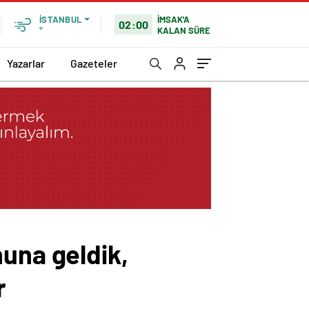
İMSAK'A
İSTANBUL
02:00
KALAN SÜRE
°
Yazarlar
Gazeteler
nuna geldik,
r