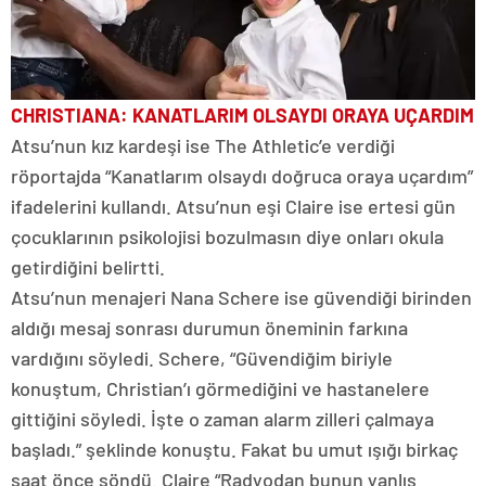
CHRISTIANA: KANATLARIM OLSAYDI ORAYA UÇARDIM
Atsu’nun kız kardeşi ise The Athletic’e verdiği
röportajda “Kanatlarım olsaydı doğruca oraya uçardım”
ifadelerini kullandı. Atsu’nun eşi Claire ise ertesi gün
çocuklarının psikolojisi bozulmasın diye onları okula
getirdiğini belirtti.
Atsu’nun menajeri Nana Schere ise güvendiği birinden
aldığı mesaj sonrası durumun öneminin farkına
vardığını söyledi. Schere, “Güvendiğim biriyle
konuştum, Christian’ı görmediğini ve hastanelere
gittiğini söyledi. İşte o zaman alarm zilleri çalmaya
başladı.” şeklinde konuştu. Fakat bu umut ışığı birkaç
saat önce söndü. Claire “Radyodan bunun yanlış