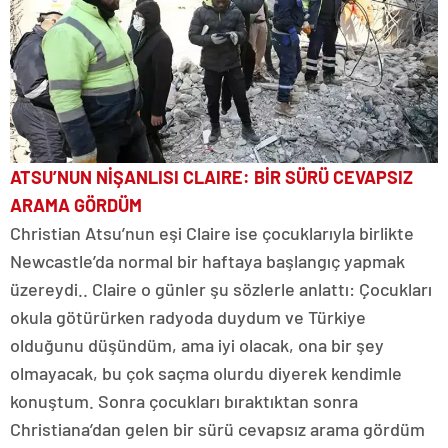
ATSU’NUN NİŞANLISI CLAIRE: BİR SÜRÜ CEVAPSIZ
ARAMA GÖRDÜM
Christian Atsu’nun eşi Claire ise çocuklarıyla birlikte
Newcastle’da normal bir haftaya başlangıç yapmak
üzereydi.. Claire o günler şu sözlerle anlattı: Çocukları
okula götürürken radyoda duydum ve Türkiye
olduğunu düşündüm, ama iyi olacak, ona bir şey
olmayacak, bu çok saçma olurdu diyerek kendimle
konuştum. Sonra çocukları bıraktıktan sonra
Christiana’dan gelen bir sürü cevapsız arama gördüm