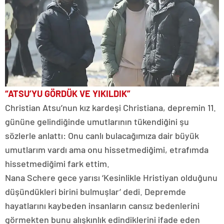
“ATSU’YU GÖRDÜK VE YIKILDIK”
Christian Atsu’nun kız kardeşi Christiana, depremin 11.
gününe gelindiğinde umutlarının tükendiğini şu
sözlerle anlattı: Onu canlı bulacağımıza dair büyük
umutlarım vardı ama onu hissetmediğimi, etrafımda
hissetmediğimi fark ettim.
Nana Schere gece yarısı ‘Kesinlikle Hristiyan olduğunu
düşündükleri birini bulmuşlar’ dedi. Depremde
hayatlarını kaybeden insanların cansız bedenlerini
görmekten bunu alışkınlık edindiklerini ifade eden