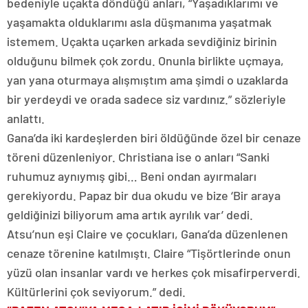
bedeniyle uçakta döndüğü anları, “Yaşadıklarımı ve
yaşamakta olduklarımı asla düşmanıma yaşatmak
istemem. Uçakta uçarken arkada sevdiğiniz birinin
olduğunu bilmek çok zordu. Onunla birlikte uçmaya,
yan yana oturmaya alışmıştım ama şimdi o uzaklarda
bir yerdeydi ve orada sadece siz vardınız.” sözleriyle
anlattı.
Gana’da iki kardeşlerden biri öldüğünde özel bir cenaze
töreni düzenleniyor. Christiana ise o anları “Sanki
ruhumuz aynıymış gibi… Beni ondan ayırmaları
gerekiyordu. Papaz bir dua okudu ve bize ‘Bir araya
geldiğinizi biliyorum ama artık ayrılık var’ dedi.
Atsu’nun eşi Claire ve çocukları, Gana’da düzenlenen
cenaze törenine katılmıştı. Claire “Tişörtlerinde onun
yüzü olan insanlar vardı ve herkes çok misafirperverdi.
Kültürlerini çok seviyorum.” dedi.