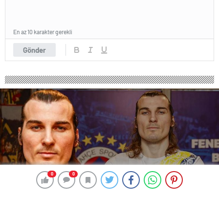
En az 10 karakter gerekli
Gönder
0
0
0
0