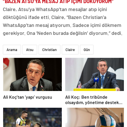
“BAZEN ATSU’YA MESAJ ATIP İÇİMİ DÖKÜYORUM”
Claire, Atsu’ya WhatsApp’tan mesajlar atıp içini
döktüğünü ifade etti. Claire, “Bazen Christian’a
WhatsApp’tan mesaj atıyorum. Sadece içimi dökmem
gerekiyor. Ona ‘Neden burada değilsin’ diyorum.” dedi.
Arama
Atsu
Christian
Claire
Gün
Ali Koç’tan ‘yapı’ vurgusu
Ali Koç: Ben tribünde
olsaydım, yönetime destek
olurdum