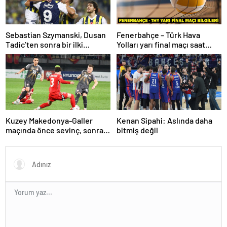
Sebastian Szymanski, Dusan
Fenerbahçe – Türk Hava
Tadic’ten sonra bir ilki
Yolları yarı final maçı saat
gerçekleştirecek
kaçta, hangi kanalda? Kupa
Voley dörtlü final heyecanı!
Kuzey Makedonya-Galler
Kenan Sipahi: Aslında daha
maçında önce sevinç, sonra
bitmiş değil
hüzün