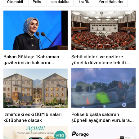
Otomobil
Polis
son dakika
trafik
Yerel Haberler
Bakan Göktaş: “Kahraman
Şehit aileleri ve gazilere
gazilerimizin haklarını
yönelik düzenleme teklifi
güçlendiren yeni bir dönemin
Meclis’te kabul edildi
kapılarını aralıyoruz”
İzmir’deki eski DGM binaları
Polise bıçakla saldıran
kütüphane olacak
şüpheli ayağından vurularak
yakalandı