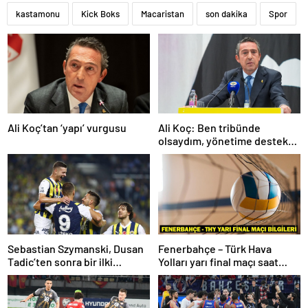
kastamonu
Kick Boks
Macaristan
son dakika
Spor
Ali Koç’tan ‘yapı’ vurgusu
Ali Koç: Ben tribünde
olsaydım, yönetime destek
olurdum
Sebastian Szymanski, Dusan
Fenerbahçe – Türk Hava
Tadic’ten sonra bir ilki
Yolları yarı final maçı saat
gerçekleştirecek
kaçta, hangi kanalda? Kupa
Voley dörtlü final heyecanı!