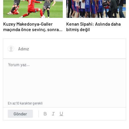
Kuzey Makedonya-Galler
Kenan Sipahi: Aslında daha
maçında önce sevinç, sonra
bitmiş değil
hüzün
En az 10 karakter gerekli
Gönder