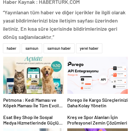
Haber Kaynak : HABERTURK.COM
“Yayınlanan tüm haber ve diğer içerikler ile ilgili olarak
yasal bildirimlerinizi bize iletişim sayfası üzerinden
iletiniz. En kısa süre içerisinde bildirimlerinize geri
dönüş sağlanılacaktır.”
haber
samsun
samsun haber
yerel haber
Petmona : Kedi Maması ve
Porego ile Kargo Süreçlerinizi
Köpek Maması İle Tüm Evcil
Daha Kolay Yönetin
Hayvan Ürünleri
Esat Bey Shop ile Sosyal
Kreş ve Spor Alanları İçin
Medya Hizmetlerinde Güçlü
Profesyonel Zemin Çözümleri
Panel Deneyimi