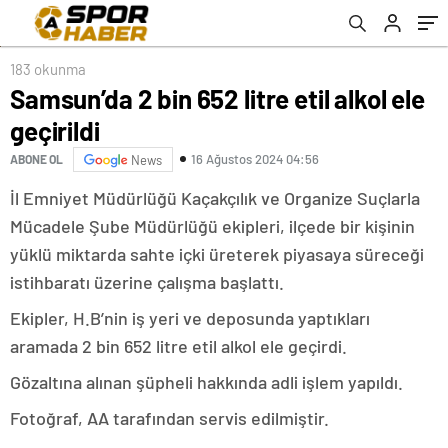
bırakıldı
183 okunma
Samsun’da 2 bin 652 litre etil alkol ele
geçirildi
16 Ağustos 2024 04:56
ABONE OL
News
İl Emniyet Müdürlüğü Kaçakçılık ve Organize Suçlarla
Mücadele Şube Müdürlüğü ekipleri, ilçede bir kişinin
yüklü miktarda sahte içki üreterek piyasaya süreceği
istihbaratı üzerine çalışma başlattı.
Ekipler, H.B’nin iş yeri ve deposunda yaptıkları
aramada 2 bin 652 litre etil alkol ele geçirdi.
Gözaltına alınan şüpheli hakkında adli işlem yapıldı.
Fotoğraf, AA tarafından servis edilmiştir.