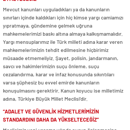
Mevcut kanunları uyguladıkları ya da kanunların
sınırları içinde kaldıkları için hiç kimse yargı camiamızı
yıpratmaya, gündemine gelmek uğruna
mahkemelerimizi baskı altına almaya kalkışmamalıdır.
Yargı mensuplarımız ile Türk milleti adına karar veren
mahkemelerimizin tehdit edilmesine hiçbirimiz
müsaade etmemeliyiz. Şayet, polisin, jandarmanın,
savcı ve hakimlerimizin suçu önleme, suçu
cezalandırma, karar ve infaz konusunda sıkıntıları
varsa şüphesiz bu evvel emirde kanunların
konuşulmasını gerektirir. Kanun koyucu ise milletimiz
adına, Türkiye Büyük Millet Meclisi’dir.
“ADALET VE GÜVENLİK HİZMETLERİMİZİN
STANDARDINI DAHA DA YÜKSELTECEĞİZ”
Meclisimiz yeni yasama yılında suçun önlenmesine,