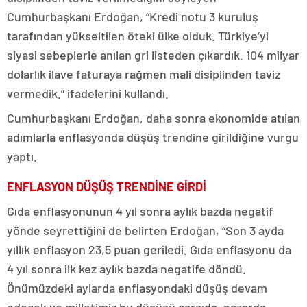
Cumhurbaşkanı Erdoğan, “Kredi notu 3 kuruluş
tarafından yükseltilen öteki ülke olduk. Türkiye’yi
siyasi sebeplerle anılan gri listeden çıkardık. 104 milyar
dolarlık ilave faturaya rağmen mali disiplinden taviz
vermedik.” ifadelerini kullandı.
Cumhurbaşkanı Erdoğan, daha sonra ekonomide atılan
adımlarla enflasyonda düşüş trendine girildiğine vurgu
yaptı.
ENFLASYON DÜŞÜŞ TRENDİNE GİRDİ
Gıda enflasyonunun 4 yıl sonra aylık bazda negatif
yönde seyrettiğini de belirten Erdoğan, “Son 3 ayda
yıllık enflasyon 23,5 puan geriledi. Gıda enflasyonu da
4 yıl sonra ilk kez aylık bazda negatife döndü.
Önümüzdeki aylarda enflasyondaki düşüş devam
edecek ve milletimiz bu düşüşü çarşıda, pazarda,