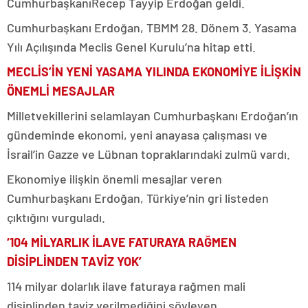
CumhurbaşkanıRecep Tayyip Erdoğan geldi.
Cumhurbaşkanı Erdoğan, TBMM 28. Dönem 3. Yasama
Yılı Açılışında Meclis Genel Kurulu’na hitap etti.
MECLİS’İN YENİ YASAMA YILINDA EKONOMİYE İLİŞKİN
ÖNEMLİ MESAJLAR
Milletvekillerini selamlayan Cumhurbaşkanı Erdoğan’ın
gündeminde ekonomi, yeni anayasa çalışması ve
İsrail’in Gazze ve Lübnan topraklarındaki zulmü vardı.
Ekonomiye ilişkin önemli mesajlar veren
Cumhurbaşkanı Erdoğan, Türkiye’nin gri listeden
çıktığını vurguladı.
‘104 MİLYARLIK İLAVE FATURAYA RAĞMEN
DİSİPLİNDEN TAVİZ YOK’
114 milyar dolarlık ilave faturaya rağmen mali
disiplinden taviz verilmediğini söyleyen