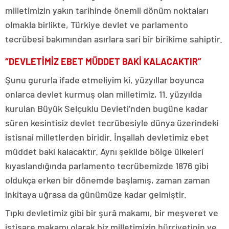
milletimizin yakın tarihinde önemli dönüm noktaları
olmakla birlikte, Türkiye devlet ve parlamento
tecrübesi bakımından asırlara sari bir birikime sahiptir.
“DEVLETİMİZ EBET MÜDDET BAKİ KALACAKTIR”
Şunu gururla ifade etmeliyim ki, yüzyıllar boyunca
onlarca devlet kurmuş olan milletimiz, 11. yüzyılda
kurulan Büyük Selçuklu Devleti’nden bugüne kadar
süren kesintisiz devlet tecrübesiyle dünya üzerindeki
istisnai milletlerden biridir. İnşallah devletimiz ebet
müddet baki kalacaktır. Aynı şekilde bölge ülkeleri
kıyaslandığında parlamento tecrübemizde 1876 gibi
oldukça erken bir dönemde başlamış, zaman zaman
inkitaya uğrasa da günümüze kadar gelmiştir.
Tıpkı devletimiz gibi bir şurâ makamı, bir meşveret ve
istişare makamı olarak biz milletimizin hürriyetinin ve