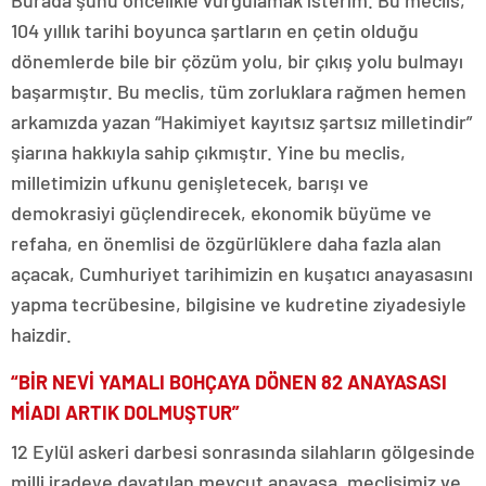
104 yıllık tarihi boyunca şartların en çetin olduğu
dönemlerde bile bir çözüm yolu, bir çıkış yolu bulmayı
başarmıştır. Bu meclis, tüm zorluklara rağmen hemen
arkamızda yazan “Hakimiyet kayıtsız şartsız milletindir”
şiarına hakkıyla sahip çıkmıştır. Yine bu meclis,
milletimizin ufkunu genişletecek, barışı ve
demokrasiyi güçlendirecek, ekonomik büyüme ve
refaha, en önemlisi de özgürlüklere daha fazla alan
açacak, Cumhuriyet tarihimizin en kuşatıcı anayasasını
yapma tecrübesine, bilgisine ve kudretine ziyadesiyle
haizdir.
“BİR NEVİ YAMALI BOHÇAYA DÖNEN 82 ANAYASASI
MİADI ARTIK DOLMUŞTUR”
12 Eylül askeri darbesi sonrasında silahların gölgesinde
milli iradeye dayatılan mevcut anayasa, meclisimiz ve