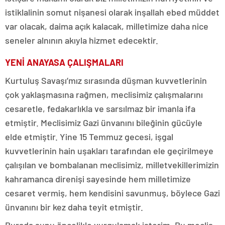
istiklalinin somut nişanesi olarak inşallah ebed müddet
var olacak, daima açık kalacak, milletimize daha nice
seneler alnının akıyla hizmet edecektir.
YENİ ANAYASA ÇALIŞMALARI
Kurtuluş Savaşı’mız sırasında düşman kuvvetlerinin
çok yaklaşmasına rağmen, meclisimiz çalışmalarını
cesaretle, fedakarlıkla ve sarsılmaz bir imanla ifa
etmiştir. Meclisimiz Gazi ünvanını bileğinin gücüyle
elde etmiştir. Yine 15 Temmuz gecesi, işgal
kuvvetlerinin hain uşakları tarafından ele geçirilmeye
çalışılan ve bombalanan meclisimiz, milletvekillerimizin
kahramanca direnişi sayesinde hem milletimize
cesaret vermiş, hem kendisini savunmuş, böylece Gazi
ünvanını bir kez daha teyit etmiştir.
Burada şunu öncelikle vurgulamak isterim. Bu meclis,