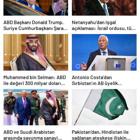
ABD Başkanı Donald Trump,
Netanyahu’dan işgal
Suriye Cumhurbaşkanı Şara
açıklaması: İsrail ordusu, tüm
ile görüşecek
gücüyle Gazze’ye girecek
Muhammed bin Selman: ABD
Antonio Costa’dan
ile değeri 300 milyar doları
Sırbistan’ın AB üyelik
aşan anlaşmalar imzaladık
sürecine ilişkin açıklama
ABD ve Suudi Arabistan
Pakistan’dan, Hindistan ile
arasında savunma sanayi
sağlanan ateşkese ilişkin