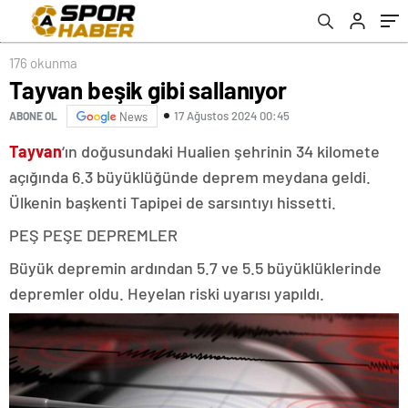
176 okunma
Tayvan beşik gibi sallanıyor
17 Ağustos 2024 00:45
ABONE OL
News
Tayvan
‘ın doğusundaki Hualien şehrinin 34 kilomete
açığında 6.3 büyüklüğünde deprem meydana geldi.
Ülkenin başkenti Tapipei de sarsıntıyı hissetti.
PEŞ PEŞE DEPREMLER
Büyük depremin ardından 5.7 ve 5.5 büyüklüklerinde
depremler oldu. Heyelan riski uyarısı yapıldı.