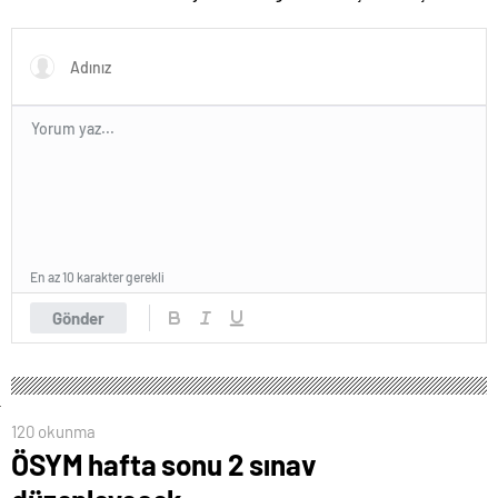
anlaşması imzalandı
değerlendirme
En az 10 karakter gerekli
Gönder
120 okunma
ÖSYM hafta sonu 2 sınav