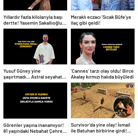
Meraklı eczacı ‘Sıcak Büfe’ye
Yıllardır fazla kilolarıyla başı
ilaç gibi geldi!
dertte! Yasemin Sakallıoğlu
zayıflamasının sırrını açıkladı
Yusuf Güney yine
‘Cannes’ tarzı olay oldu! Birce
şaşırtmadı… Astral seyahat
Akalay kırmızı halıda büyüledi
ve uzaylılardan sonra şimdi
de evren! ‘Bana mesaj
gönderdi’
Survivor’da yine olay! İsmail
Görenler yaşına inanamıyor!
ile Batuhan birbirine girdi!
81 yaşındaki Nebahat Çehre
İşte verilen ceza
fiziğiyle gençlere taş çıkarttı