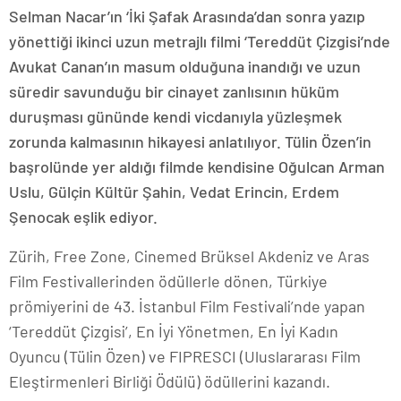
Selman Nacar’ın ‘İki Şafak Arasında’dan sonra yazıp
yönettiği ikinci uzun metrajlı filmi ‘Tereddüt Çizgisi’nde
Avukat Canan’ın masum olduğuna inandığı ve uzun
süredir savunduğu bir cinayet zanlısının hüküm
duruşması gününde kendi vicdanıyla yüzleşmek
zorunda kalmasının hikayesi anlatılıyor. Tülin Özen’in
başrolünde yer aldığı filmde kendisine Oğulcan Arman
Uslu, Gülçin Kültür Şahin, Vedat Erincin, Erdem
Şenocak eşlik ediyor.
Zürih, Free Zone, Cinemed Brüksel Akdeniz ve Aras
Film Festivallerinden ödüllerle dönen, Türkiye
prömiyerini de 43. İstanbul Film Festivali’nde yapan
‘Tereddüt Çizgisi’, En İyi Yönetmen, En İyi Kadın
Oyuncu (Tülin Özen) ve FIPRESCI (Uluslararası Film
Eleştirmenleri Birliği Ödülü) ödüllerini kazandı.