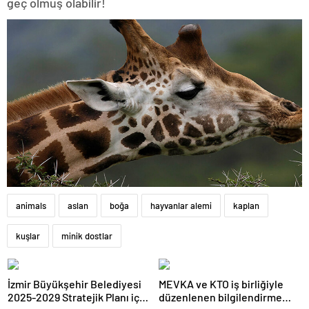
geç olmuş olabilir!
animals
aslan
boğa
hayvanlar alemi
kaplan
kuşlar
minik dostlar
İzmir Büyükşehir Belediyesi
MEVKA ve KTO iş birliğiyle
2025-2029 Stratejik Planı için
düzenlenen bilgilendirme