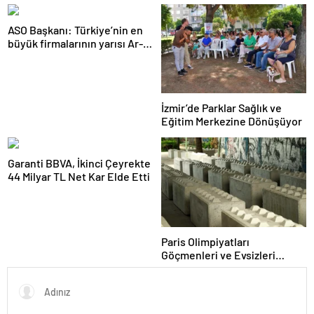
çalışmalarını sürdürüyor
semineri
ASO Başkanı: Türkiye’nin en
büyük firmalarının yarısı Ar-
Ge harcaması yapmıyor
İzmir’de Parklar Sağlık ve
Eğitim Merkezine Dönüşüyor
Garanti BBVA, İkinci Çeyrekte
44 Milyar TL Net Kar Elde Etti
Paris Olimpiyatları
Göçmenleri ve Evsizleri
Uzaklaştırıyor