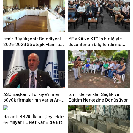
İzmir Büyükşehir Belediyesi
MEVKA ve KTO iş birliğiyle
2025-2029 Stratejik Planı için
düzenlenen bilgilendirme
çalışmalarını sürdürüyor
semineri
ASO Başkanı: Türkiye’nin en
İzmir’de Parklar Sağlık ve
büyük firmalarının yarısı Ar-
Eğitim Merkezine Dönüşüyor
Ge harcaması yapmıyor
Garanti BBVA, İkinci Çeyrekte
44 Milyar TL Net Kar Elde Etti