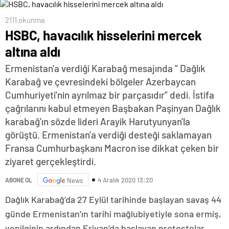
2111 okunma
HSBC, havacılık hisselerini mercek
altına aldı
Ermenistan'a verdiği Karabağ mesajında “ Dağlık
Karabağ ve çevresindeki bölgeler Azerbaycan
Cumhuriyeti'nin ayrılmaz bir parçasıdır” dedi. İstifa
çağrılarını kabul etmeyen Başbakan Paşinyan Dağlık
karabağ'ın sözde lideri Arayik Harutyunyan'la
görüştü. Ermenistan'a verdiği desteği saklamayan
Fransa Cumhurbaşkanı Macron ise dikkat çeken bir
ziyaret gerçekleştirdi.
4 Aralık 2020 13:20
ABONE OL
News
Dağlık Karabağ’da 27 Eylül tarihinde başlayan savaş 44
günde Ermenistan’ın tarihi mağlubiyetiyle sona ermiş,
yenilginin ardından Erivan’da başlayan protestolar