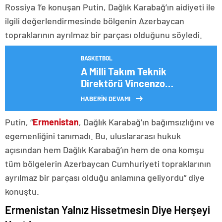
Rossiya 1’e konuşan Putin, Dağlık Karabağ’ın aidiyeti ile
ilgili değerlendirmesinde bölgenin Azerbaycan
topraklarının ayrılmaz bir parçası olduğunu söyledi.
BASKETBOL
A Milli Takım Teknik
Direktörü Vincenzo
Montella’dan Semih Kılıçsoy
HABERİN DEVAMI
açıklaması! ‘Bizimle gelseydi
belki…’
Putin, “
Ermenistan
, Dağlık Karabağ’ın bağımsızlığını ve
egemenliğini tanımadı. Bu, uluslararası hukuk
açısından hem Dağlık Karabağ’ın hem de ona komşu
tüm bölgelerin Azerbaycan Cumhuriyeti topraklarının
ayrılmaz bir parçası olduğu anlamına geliyordu” diye
konuştu.
Ermenistan Yalnız Hissetmesin Diye Herşeyi