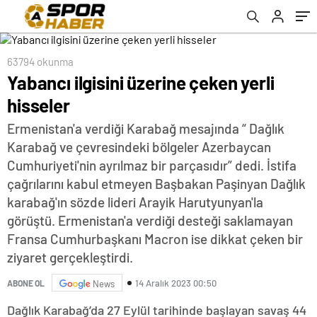
63794 okunma
Yabancı ilgisini üzerine çeken yerli
hisseler
Ermenistan'a verdiği Karabağ mesajında “ Dağlık
Karabağ ve çevresindeki bölgeler Azerbaycan
Cumhuriyeti'nin ayrılmaz bir parçasıdır” dedi. İstifa
çağrılarını kabul etmeyen Başbakan Paşinyan Dağlık
karabağ'ın sözde lideri Arayik Harutyunyan'la
görüştü. Ermenistan'a verdiği desteği saklamayan
Fransa Cumhurbaşkanı Macron ise dikkat çeken bir
ziyaret gerçekleştirdi.
14 Aralık 2023 00:50
ABONE OL
News
Dağlık Karabağ’da 27 Eylül tarihinde başlayan savaş 44