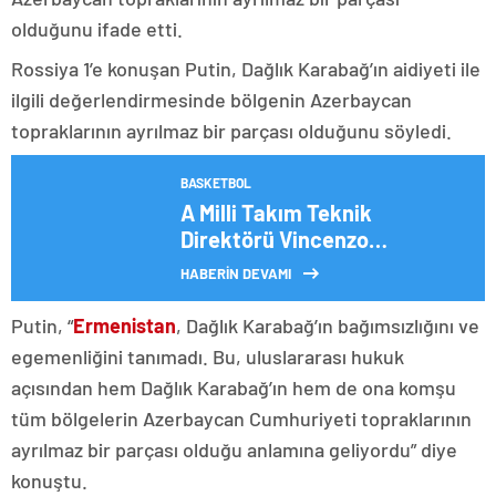
olduğunu ifade etti.
Rossiya 1’e konuşan Putin, Dağlık Karabağ’ın aidiyeti ile
ilgili değerlendirmesinde bölgenin Azerbaycan
topraklarının ayrılmaz bir parçası olduğunu söyledi.
BASKETBOL
A Milli Takım Teknik
Direktörü Vincenzo
Montella’dan Semih Kılıçsoy
HABERİN DEVAMI
açıklaması! ‘Bizimle gelseydi
belki…’
Putin, “
Ermenistan
, Dağlık Karabağ’ın bağımsızlığını ve
egemenliğini tanımadı. Bu, uluslararası hukuk
açısından hem Dağlık Karabağ’ın hem de ona komşu
tüm bölgelerin Azerbaycan Cumhuriyeti topraklarının
ayrılmaz bir parçası olduğu anlamına geliyordu” diye
konuştu.