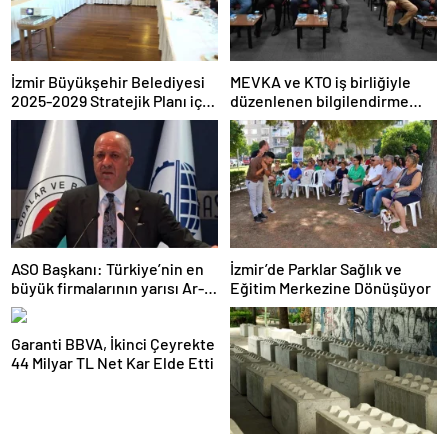
İzmir Büyükşehir Belediyesi
MEVKA ve KTO iş birliğiyle
2025-2029 Stratejik Planı için
düzenlenen bilgilendirme
çalışmalarını sürdürüyor
semineri
ASO Başkanı: Türkiye’nin en
İzmir’de Parklar Sağlık ve
büyük firmalarının yarısı Ar-
Eğitim Merkezine Dönüşüyor
Ge harcaması yapmıyor
Garanti BBVA, İkinci Çeyrekte
44 Milyar TL Net Kar Elde Etti