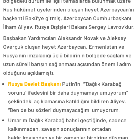
bölgedeki durum ile ilgili temaslarda bulunmak üzere
Rus hükümet üyelerinden oluşan heyet Azerbaycan’ın
başkenti Bakü’ye gitmiş, Azerbaycan Cumhurbaşkanı
İlham Aliyev, Rusya Dışişleri Bakanı Sergey Lavrov’dur.
Başbakan Yardımcıları Aleksandr Novak ve Aleksey
Overçuk oluşan heyet Azerbaycan, Ermenistan ve
Rusya’nın imzaladığı üçlü bildirinin bölgede sağlam ve
uzun süreli barışın sağlanması açısından önemli adım
olduğunu açıklamıştı.
Rusya Devlet Başkanı
Putin’in, “‘Dağlık Karabağ
sorunu’ ifadesini bir daha duymamayı umuyorum”
şeklindeki açıklamasına katıldığını bildiren Aliyev,
“Ben de bu sözleri duymayacağımı umuyorum.
Umarım Dağlık Karabağ bahsi geçtiğinde, sadece
kalkınmadan, savaşın sonuçlarının ortadan
kaldırılmasından ve bir zamanlar birbirine düşman