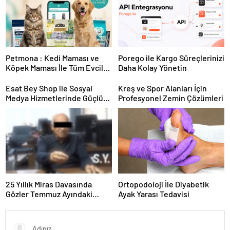
Petmona : Kedi Maması ve
Porego ile Kargo Süreçlerinizi
Köpek Maması İle Tüm Evcil
Daha Kolay Yönetin
Hayvan Ürünleri
Esat Bey Shop ile Sosyal
Kreş ve Spor Alanları İçin
Medya Hizmetlerinde Güçlü
Profesyonel Zemin Çözümleri
Panel Deneyimi
25 Yıllık Miras Davasında
Ortopodoloji İle Diyabetik
Gözler Temmuz Ayındaki
Ayak Yarası Tedavisi
Karar Duruşmasına Çevrildi